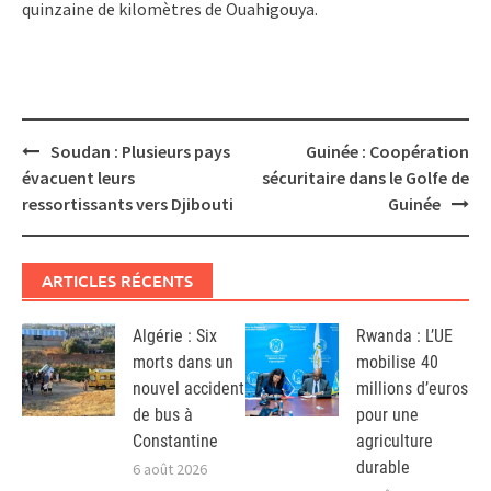
quinzaine de kilomètres de Ouahigouya.
Post
Soudan : Plusieurs pays
Guinée : Coopération
navigation
évacuent leurs
sécuritaire dans le Golfe de
ressortissants vers Djibouti
Guinée
ARTICLES RÉCENTS
Algérie : Six
Rwanda : L’UE
morts dans un
mobilise 40
nouvel accident
millions d’euros
de bus à
pour une
Constantine
agriculture
durable
6 août 2026