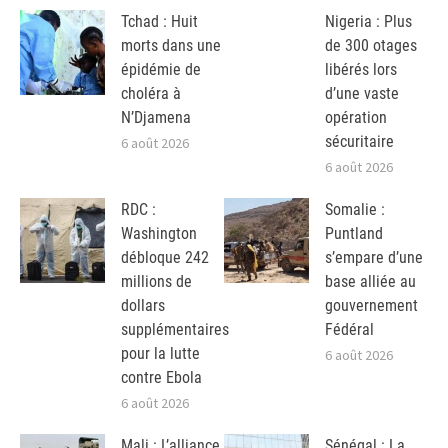
Tchad : Huit
Nigeria : Plus
morts dans une
de 300 otages
épidémie de
libérés lors
choléra à
d’une vaste
N’Djamena
opération
sécuritaire
6 août 2026
6 août 2026
RDC :
Somalie :
Washington
Puntland
débloque 242
s’empare d’une
millions de
base alliée au
dollars
gouvernement
supplémentaires
Fédéral
pour la lutte
6 août 2026
contre Ebola
6 août 2026
Mali : L’alliance
Sénégal : La