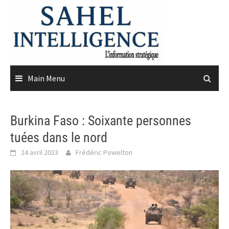
Skip
to
content
Main Menu
Burkina Faso : Soixante personnes
tuées dans le nord
24 avril 2023
Frédéric Powelton