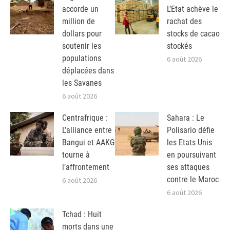
accorde un
L’Etat achève le
million de
rachat des
dollars pour
stocks de cacao
soutenir les
stockés
populations
6 août 2026
déplacées dans
les Savanes
6 août 2026
Centrafrique :
Sahara : Le
L’alliance entre
Polisario défie
Bangui et AAKG
les Etats Unis
tourne à
en poursuivant
l’affrontement
ses attaques
contre le Maroc
6 août 2026
6 août 2026
Tchad : Huit
morts dans une