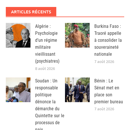
ARTICLES RÉCENTS
Algérie :
Burkina Faso :
Psychologie
Traoré appelle
d’un régime
à consolider la
militaire
souveraineté
vieillissant
nationale
(psychiatres)
7 août 2026
8 août 2026
Soudan : Un
Bénin : Le
responsable
Sénat met en
politique
place son
dénonce la
premier bureau
démarche du
7 août 2026
Quintette sur le
processus de
paix