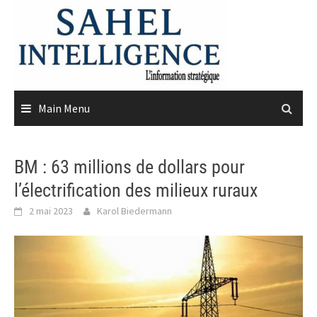
Skip
to
content
Main Menu
BM : 63 millions de dollars pour
l’électrification des milieux ruraux
2 mai 2023
Karol Biedermann