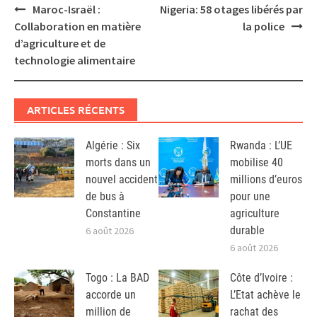
Post
Maroc-Israël :
Nigeria: 58 otages libérés par
navigation
Collaboration en matière
la police
d’agriculture et de
technologie alimentaire
ARTICLES RÉCENTS
Algérie : Six
Rwanda : L’UE
morts dans un
mobilise 40
nouvel accident
millions d’euros
de bus à
pour une
Constantine
agriculture
durable
6 août 2026
6 août 2026
Togo : La BAD
Côte d’Ivoire :
accorde un
L’Etat achève le
million de
rachat des