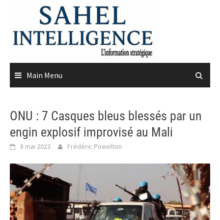
Skip
to
content
Main Menu
ONU : 7 Casques bleus blessés par un
engin explosif improvisé au Mali
8 mai 2023
Frédéric Powelton