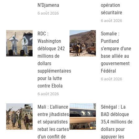
N’Djamena
opération
sécuritaire
6 août 2026
6 août 2026
RDC :
Somalie :
Washington
Puntland
débloque 242
s’empare d’une
millions de
base alliée au
dollars
gouvernement
supplémentaires
Fédéral
pour la lutte
6 août 2026
contre Ebola
6 août 2026
Mali : L’alliance
Sénégal : La
entre jihadistes
BAD débloque
et séparatistes
35,4 millions de
rebat les cartes
dollars pour
d’un conflit de
appuyer les