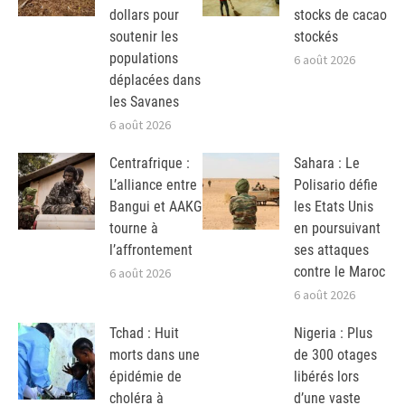
dollars pour
stocks de cacao
soutenir les
stockés
populations
6 août 2026
déplacées dans
les Savanes
6 août 2026
Centrafrique :
Sahara : Le
L’alliance entre
Polisario défie
Bangui et AAKG
les Etats Unis
tourne à
en poursuivant
l’affrontement
ses attaques
contre le Maroc
6 août 2026
6 août 2026
Tchad : Huit
Nigeria : Plus
morts dans une
de 300 otages
épidémie de
libérés lors
choléra à
d’une vaste