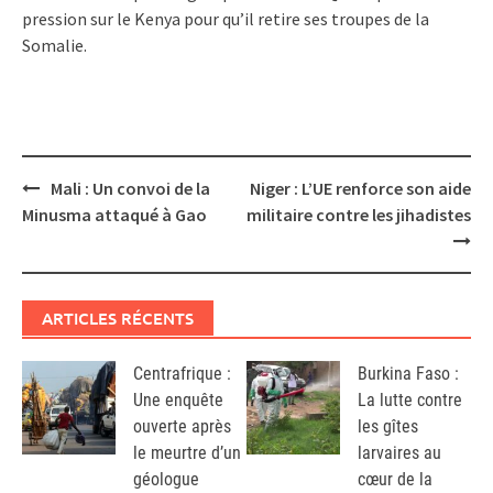
pression sur le Kenya pour qu’il retire ses troupes de la
Somalie.
Post
Mali : Un convoi de la
Niger : L’UE renforce son aide
navigation
Minusma attaqué à Gao
militaire contre les jihadistes
ARTICLES RÉCENTS
Centrafrique :
Burkina Faso :
Une enquête
La lutte contre
ouverte après
les gîtes
le meurtre d’un
larvaires au
géologue
cœur de la