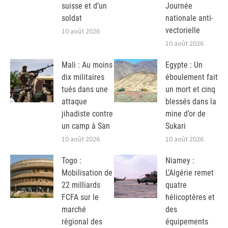
suisse et d’un
Journée
soldat
nationale anti-
vectorielle
10 août 2026
10 août 2026
Mali : Au moins
Egypte : Un
dix militaires
éboulement fait
tués dans une
un mort et cinq
attaque
blessés dans la
jihadiste contre
mine d’or de
un camp à San
Sukari
10 août 2026
10 août 2026
Togo :
Niamey :
Mobilisation de
L’Algérie remet
22 milliards
quatre
FCFA sur le
hélicoptères et
marché
des
régional des
équipements