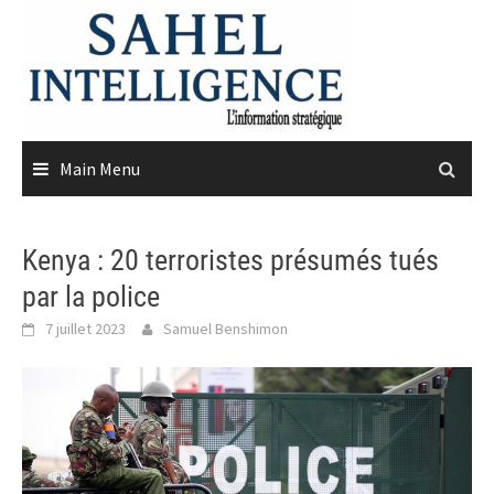
Skip
to
content
Main Menu
Kenya : 20 terroristes présumés tués
par la police
7 juillet 2023
Samuel Benshimon