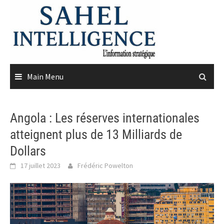
Skip
to
content
Main Menu
Angola : Les réserves internationales
atteignent plus de 13 Milliards de
Dollars
17 juillet 2023
Frédéric Powelton