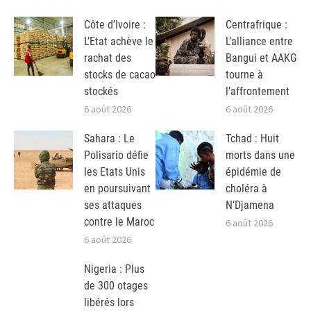
Côte d’Ivoire :
Centrafrique :
L’Etat achève le
L’alliance entre
rachat des
Bangui et AAKG
stocks de cacao
tourne à
stockés
l’affrontement
6 août 2026
6 août 2026
Sahara : Le
Tchad : Huit
Polisario défie
morts dans une
les Etats Unis
épidémie de
en poursuivant
choléra à
ses attaques
N’Djamena
contre le Maroc
6 août 2026
6 août 2026
Nigeria : Plus
de 300 otages
libérés lors