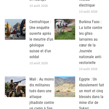
électrique
10 août 2026
10 août 2026
Centrafrique :
Burkina Faso :
Une enquête
La lutte contre
ouverte après
les gîtes
le meurtre d’un
larvaires au
géologue
cœur de la
suisse et d’un
Journée
soldat
nationale anti-
vectorielle
10 août 2026
10 août 2026
Mali : Au moins
Egypte : Un
dix militaires
éboulement fait
tués dans une
un mort et cinq
attaque
blessés dans la
jihadiste contre
mine d’or de
un camp à San
Sukari