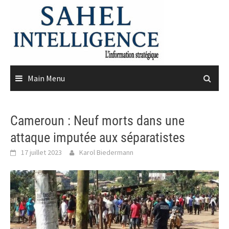
Skip
to
content
Main Menu
Cameroun : Neuf morts dans une
attaque imputée aux séparatistes
17 juillet 2023
Karol Biedermann