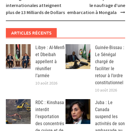
navigation
internationales atteignent
le naufrage d’une
plus de 13 Milliards de Dollars
embarcation à Mongala
ARTICLES RÉCENTS
Libye : Al-Menfi
Guinée-Bissau :
et Dbeibah
Le Sénégal
appellent à
chargé de
réunifier
faciliter le
l’armée
retour à l’ordre
constitutionnel
10 août 2026
10 août 2026
RDC : Kinshasa
Juba : Le
interdit
Canada
l’exportation
suspend les
des concentrés
activités de son
de cuivre et de
ambassade au