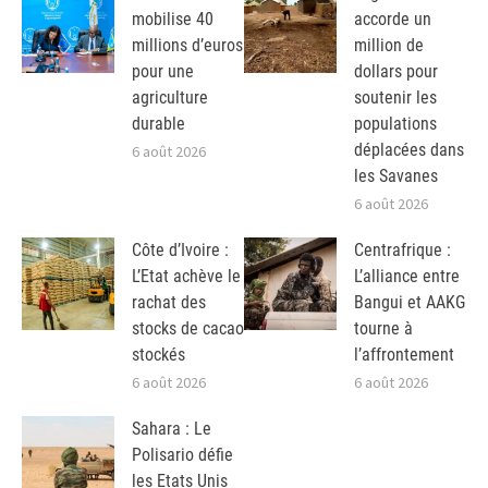
mobilise 40
accorde un
millions d’euros
million de
pour une
dollars pour
agriculture
soutenir les
durable
populations
déplacées dans
6 août 2026
les Savanes
6 août 2026
Côte d’Ivoire :
Centrafrique :
L’Etat achève le
L’alliance entre
rachat des
Bangui et AAKG
stocks de cacao
tourne à
stockés
l’affrontement
6 août 2026
6 août 2026
Sahara : Le
Polisario défie
les Etats Unis