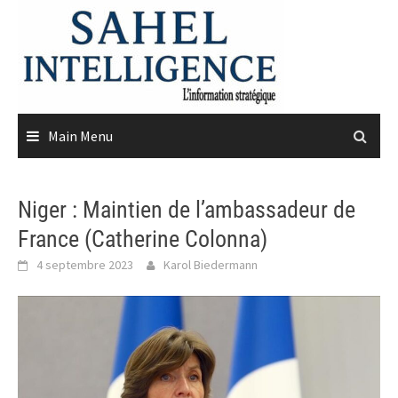
Skip
to
content
Main Menu
Niger : Maintien de l’ambassadeur de
France (Catherine Colonna)
4 septembre 2023
Karol Biedermann