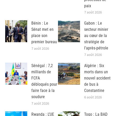
paix
7 août 2026
Bénin : Le
Gabon : Le
Sénat met en
secteur minier
place son
au cœur de la
premier bureau
stratégie de
l’après-pétrole
7 août 2026
7 août 2026
Sénégal : 7,2
Algérie : Six
milliards de
morts dans un
FCFA
nouvel accident
débloqués pour
de bus à
faire face à la
Constantine
soudure
6 août 2026
7 août 2026
Rwanda : L’UE
Togo : La BAD