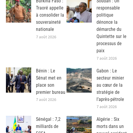
Burkina Faso :
Soudan : Un
Traoré appelle
responsable
à consolider la
politique
souveraineté
dénonce la
nationale
démarche du
Quintette sur le
7 août 2026
processus de
paix
7 août 2026
Bénin : Le
Gabon : Le
Sénat met en
secteur minier
place son
au cœur de la
premier bureau
stratégie de
l’après-pétrole
7 août 2026
7 août 2026
Sénégal : 7,2
Algérie : Six
milliards de
morts dans un