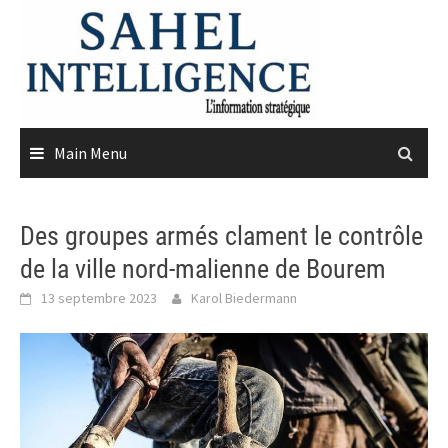
Skip
to
content
Main Menu
Des groupes armés clament le contrôle
de la ville nord-malienne de Bourem
13 septembre 2023
Karol Biedermann