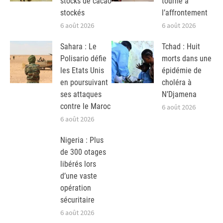
stocks de cacao
tourne à
stockés
l’affrontement
6 août 2026
6 août 2026
Sahara : Le
Tchad : Huit
Polisario défie
morts dans une
les Etats Unis
épidémie de
en poursuivant
choléra à
ses attaques
N’Djamena
contre le Maroc
6 août 2026
6 août 2026
Nigeria : Plus
de 300 otages
libérés lors
d’une vaste
opération
sécuritaire
6 août 2026