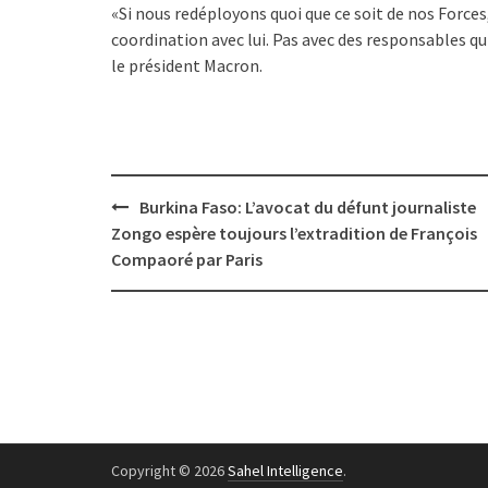
«Si nous redéployons quoi que ce soit de nos Forces
coordination avec lui. Pas avec des responsables q
le président Macron.
Post
Burkina Faso: L’avocat du défunt journaliste
navigation
Zongo espère toujours l’extradition de François
Compaoré par Paris
Copyright © 2026
Sahel Intelligence
.