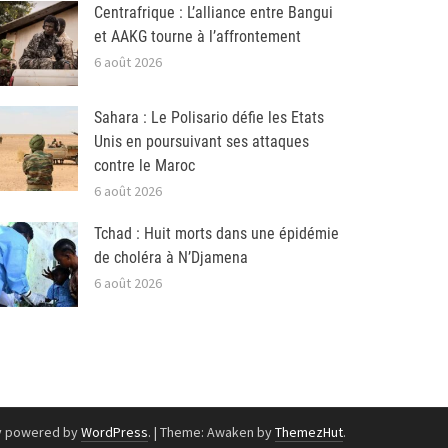
Centrafrique : L’alliance entre Bangui
et AAKG tourne à l’affrontement
6 août 2026
Sahara : Le Polisario défie les Etats
Unis en poursuivant ses attaques
contre le Maroc
6 août 2026
Tchad : Huit morts dans une épidémie
de choléra à N’Djamena
6 août 2026
y powered by
WordPress
.
|
Theme: Awaken by
ThemezHut
.