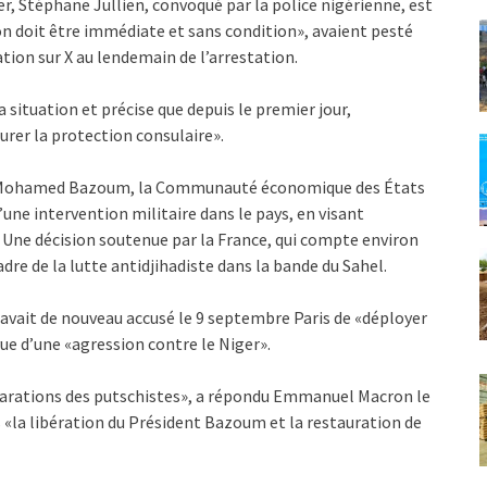
er, Stéphane Jullien, convoqué par la police nigérienne, est
ion doit être immédiate et sans condition», avaient pesté
ation sur X au lendemain de l’arrestation.
a situation et précise que depuis le premier jour,
rer la protection consulaire».
en, Mohamed Bazoum, la Communauté économique des États
une intervention militaire dans le pays, en visant
Une décision soutenue par la France, qui compte environ
adre de la lutte antidjihadiste dans la bande du Sahel.
et avait de nouveau accusé le 9 septembre Paris de «déployer
vue d’une «agression contre le Niger».
larations des putschistes», a répondu Emmanuel Macron le
la libération du Président Bazoum et la restauration de