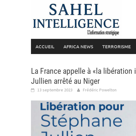
Skip
to
content
ACCUEIL
AFRICA NEWS
TERRORISME
La France appelle à «la libératio
Jullien arrêté au Niger
13 septembre 2023
Frédéric Powelton