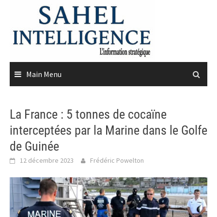
Skip
to
content
Main Menu
La France : 5 tonnes de cocaïne
interceptées par la Marine dans le Golfe
de Guinée
12 décembre 2023
Frédéric Powelton