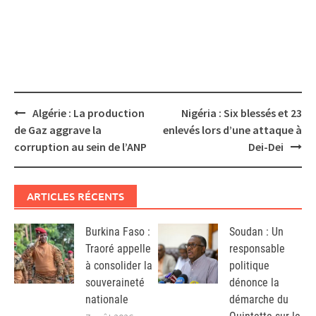
Post
Algérie : La production
Nigéria : Six blessés et 23
navigation
de Gaz aggrave la
enlevés lors d’une attaque à
corruption au sein de l’ANP
Dei-Dei
ARTICLES RÉCENTS
Burkina Faso :
Soudan : Un
Traoré appelle
responsable
à consolider la
politique
souveraineté
dénonce la
nationale
démarche du