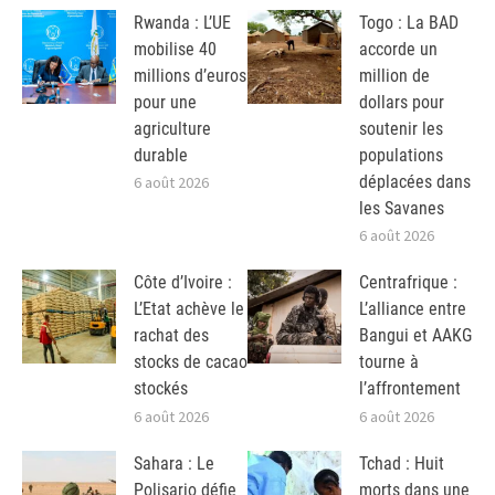
Rwanda : L’UE
Togo : La BAD
mobilise 40
accorde un
millions d’euros
million de
pour une
dollars pour
agriculture
soutenir les
durable
populations
déplacées dans
6 août 2026
les Savanes
6 août 2026
Côte d’Ivoire :
Centrafrique :
L’Etat achève le
L’alliance entre
rachat des
Bangui et AAKG
stocks de cacao
tourne à
stockés
l’affrontement
6 août 2026
6 août 2026
Sahara : Le
Tchad : Huit
Polisario défie
morts dans une