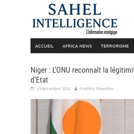
Skip
to
content
ACCUEIL
AFRICA NEWS
TERRORISME
Niger : L’ONU reconnaît la légiti
d’Etat
19 décembre 2023
Frédéric Powelton