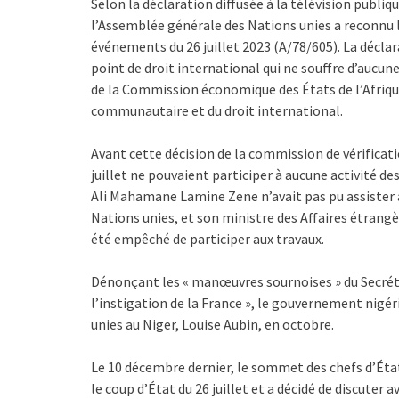
Selon la déclaration diffusée à la télévision publiq
l’Assemblée générale des Nations unies a reconnu 
événements du 26 juillet 2023 (A/78/605). La décla
point de droit international qui ne souffre d’aucun
de la Commission économique des États de l’Afrique
communautaire et du droit international.
Avant cette décision de la commission de vérificati
juillet ne pouvaient participer à aucune activité d
Ali Mahamane Lamine Zene n’avait pas pu assister 
Nations unies, et son ministre des Affaires étrangèr
été empêché de participer aux travaux.
Dénonçant les « manœuvres sournoises » du Secréta
l’instigation de la France », le gouvernement nigé
unies au Niger, Louise Aubin, en octobre.
Le 10 décembre dernier, le sommet des chefs d’É
le coup d’État du 26 juillet et a décidé de discuter 