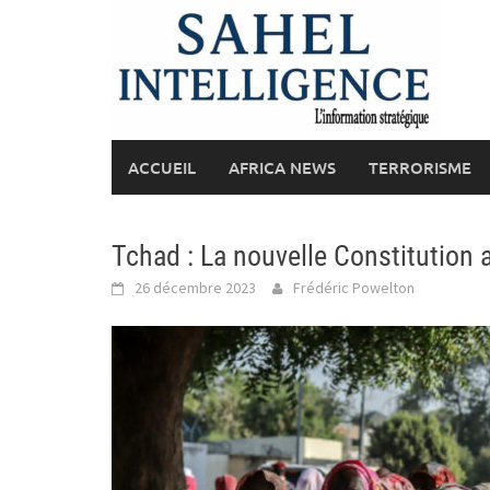
Skip
to
content
ACCUEIL
AFRICA NEWS
TERRORISME
Tchad : La nouvelle Constitutio
26 décembre 2023
Frédéric Powelton