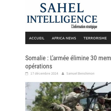
Skip
to
content
ACCUEIL
AFRICA NEWS
TERRORISME
Somalie : L’armée élimine 30 mem
opérations
17 décembre 2024
Samuel Benshimon