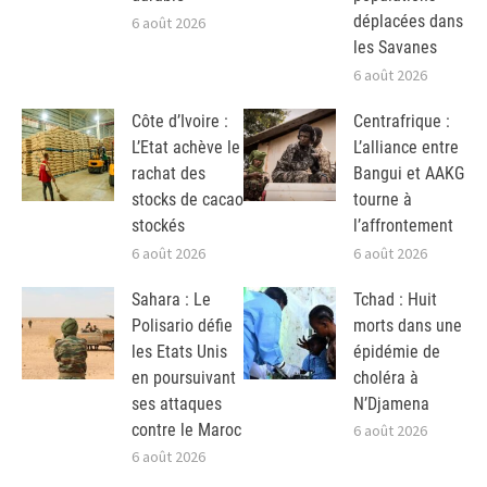
déplacées dans
6 août 2026
les Savanes
6 août 2026
Côte d’Ivoire :
Centrafrique :
L’Etat achève le
L’alliance entre
rachat des
Bangui et AAKG
stocks de cacao
tourne à
stockés
l’affrontement
6 août 2026
6 août 2026
Sahara : Le
Tchad : Huit
Polisario défie
morts dans une
les Etats Unis
épidémie de
en poursuivant
choléra à
ses attaques
N’Djamena
contre le Maroc
6 août 2026
6 août 2026