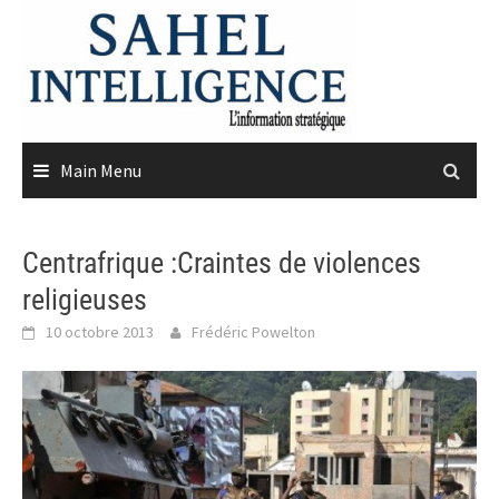
Skip
to
content
Main Menu
Centrafrique :Craintes de violences
religieuses
10 octobre 2013
Frédéric Powelton