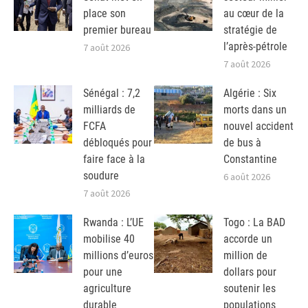
place son
au cœur de la
premier bureau
stratégie de
l’après-pétrole
7 août 2026
7 août 2026
Sénégal : 7,2
Algérie : Six
milliards de
morts dans un
FCFA
nouvel accident
débloqués pour
de bus à
faire face à la
Constantine
soudure
6 août 2026
7 août 2026
Rwanda : L’UE
Togo : La BAD
mobilise 40
accorde un
millions d’euros
million de
pour une
dollars pour
agriculture
soutenir les
durable
populations