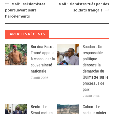
Post
Mali: Les islamistes
Mali : Islamistes tués par des
navigation
poursuivent leurs
soldats français
harcèlements
ARTICLES RÉCENTS
Burkina Faso :
Soudan : Un
Traoré appelle
responsable
à consolider la
politique
souveraineté
dénonce la
nationale
démarche du
Quintette sur le
7 août 2026
processus de
paix
7 août 2026
Bénin : Le
Gabon : Le
Sénat met en
secteur minier