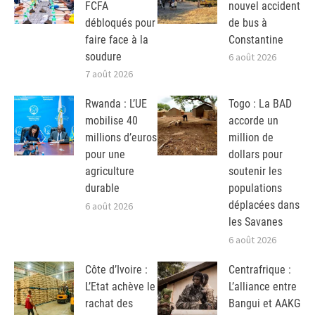
FCFA
nouvel accident
débloqués pour
de bus à
faire face à la
Constantine
soudure
6 août 2026
7 août 2026
Rwanda : L’UE
Togo : La BAD
mobilise 40
accorde un
millions d’euros
million de
pour une
dollars pour
agriculture
soutenir les
durable
populations
déplacées dans
6 août 2026
les Savanes
6 août 2026
Côte d’Ivoire :
Centrafrique :
L’Etat achève le
L’alliance entre
rachat des
Bangui et AAKG