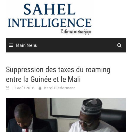
Skip
to
content
Main Menu
Suppression des taxes du roaming
entre la Guinée et le Mali
12 août 2016
Karol Biedermann