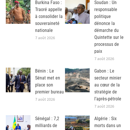
Burkina Faso :
Soudan : Un
Traoré appelle
responsable
à consolider la
politique
souveraineté
dénonce la
nationale
démarche du
Quintette sur le
7 août 2026
processus de
paix
7 août 2026
Bénin : Le
Gabon : Le
Sénat met en
secteur minier
place son
au cœur de la
premier bureau
stratégie de
l’après-pétrole
7 août 2026
7 août 2026
Sénégal : 7,2
Algérie : Six
milliards de
morts dans un