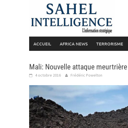
Skip
to
content
ACCUEIL
AFRICA NEWS
TERRORISME
Mali: Nouvelle attaque meurtrièr
4 octobre 2016
Frédéric Powelton