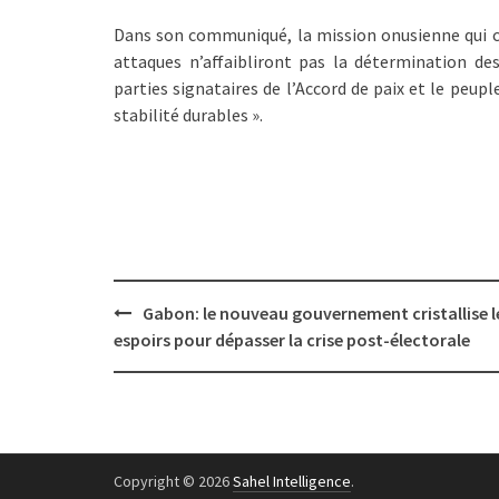
Dans son communiqué, la mission onusienne qui c
attaques n’affaibliront pas la détermination d
parties signataires de l’Accord de paix et le peup
stabilité durables ».
Post
Gabon: le nouveau gouvernement cristallise l
navigation
espoirs pour dépasser la crise post-électorale
Copyright © 2026
Sahel Intelligence
.