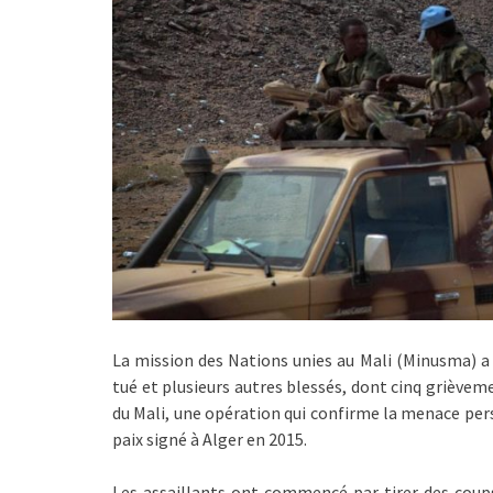
La mission des Nations unies au Mali (Minusma) a 
tué et plusieurs autres blessés, dont cinq grièvem
du Mali, une opération qui confirme la menace per
paix signé à Alger en 2015.
Les assaillants ont commencé par tirer des cou