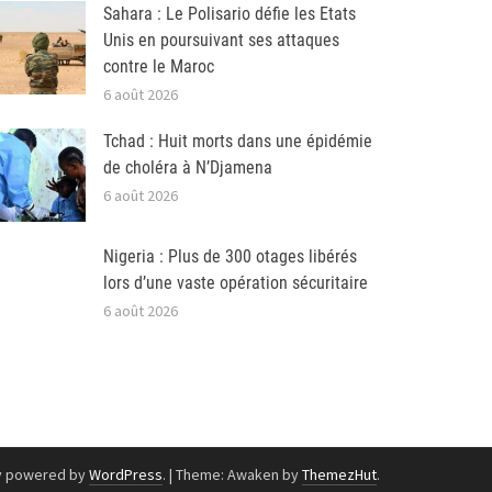
Sahara : Le Polisario défie les Etats
Unis en poursuivant ses attaques
contre le Maroc
6 août 2026
Tchad : Huit morts dans une épidémie
de choléra à N’Djamena
6 août 2026
Nigeria : Plus de 300 otages libérés
lors d’une vaste opération sécuritaire
6 août 2026
y powered by
WordPress
.
|
Theme: Awaken by
ThemezHut
.