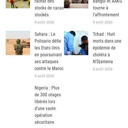
rachat des
Bangui et AAKG
stocks de cacao
tourne à
stockés
l’affrontement
6 août 2026
6 août 2026
Sahara : Le
Tchad : Huit
Polisario défie
morts dans une
les Etats Unis
épidémie de
en poursuivant
choléra à
ses attaques
N’Djamena
contre le Maroc
6 août 2026
6 août 2026
Nigeria : Plus
de 300 otages
libérés lors
d’une vaste
opération
sécuritaire