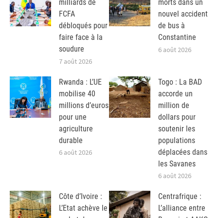
milliards de
morts dans un
FCFA
nouvel accident
débloqués pour
de bus à
faire face à la
Constantine
soudure
6 août 2026
7 août 2026
Rwanda : L’UE
Togo : La BAD
mobilise 40
accorde un
millions d’euros
million de
pour une
dollars pour
agriculture
soutenir les
durable
populations
déplacées dans
6 août 2026
les Savanes
6 août 2026
Côte d’Ivoire :
Centrafrique :
L’Etat achève le
L’alliance entre