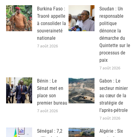
Burkina Faso :
Soudan : Un
Traoré appelle
responsable
à consolider la
politique
souveraineté
dénonce la
nationale
démarche du
Quintette sur le
7 août 2026
processus de
paix
7 août 2026
Bénin : Le
Gabon : Le
Sénat met en
secteur minier
place son
au cœur de la
premier bureau
stratégie de
l’après-pétrole
7 août 2026
7 août 2026
Sénégal : 7,2
Algérie : Six