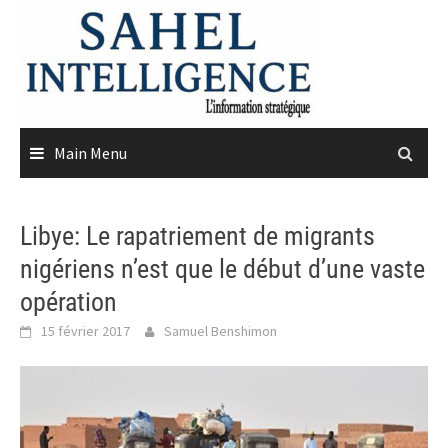
Skip
to
content
Main Menu
Libye: Le rapatriement de migrants
nigériens n’est que le début d’une vaste
opération
15 février 2017
Samuel Benshimon