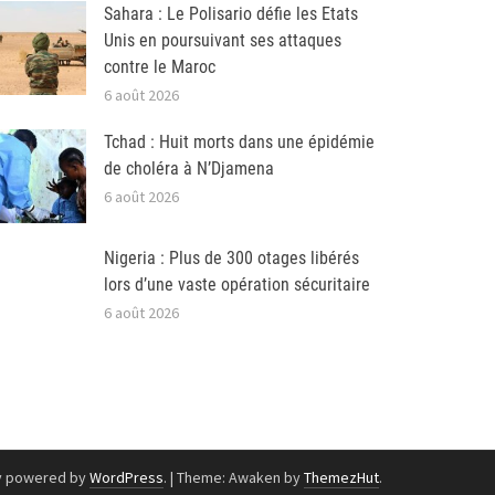
Sahara : Le Polisario défie les Etats
Unis en poursuivant ses attaques
contre le Maroc
6 août 2026
Tchad : Huit morts dans une épidémie
de choléra à N’Djamena
6 août 2026
Nigeria : Plus de 300 otages libérés
lors d’une vaste opération sécuritaire
6 août 2026
y powered by
WordPress
.
|
Theme: Awaken by
ThemezHut
.