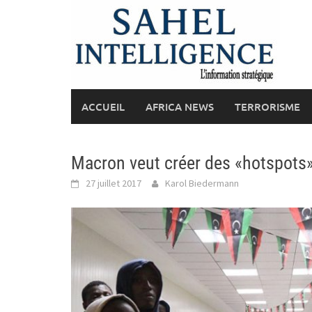
Skip
to
content
ACCUEIL
AFRICA NEWS
TERRORISME
Macron veut créer des «hotspots»
27 juillet 2017
Karol Biedermann