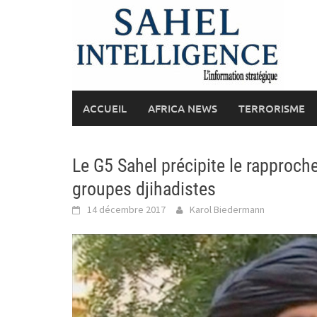
Skip
to
content
ACCUEIL
AFRICA NEWS
TERRORISME
Le G5 Sahel précipite le rapproc
groupes djihadistes
14 décembre 2017
Karol Biedermann