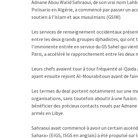
Adnane Abou Walid Sahraoui, de son vrai nom Lahbi
Polisario en Algérie, a commencé par passer un acco
soutien à l’islam et aux musulmans (GSIM).
Les services de renseignement occidentaux présent
entre les deux grands groupes djihadistes, qui ont
l’imminente entrée en service du G5 Sahel qui vient
Paris, a accéléré le rapprochement entre les deu
Leurs chefs avaient tour à tour fréquenté al-Qaïd
ayant ensuite rejoint Al-Mourabitoun avant de faire
Les termes du deal portent notamment sur une mut
organisations, sans toutefois aboutir à une fusio
bénéficier des précieux contacts noués par Adnane
armés en Libye.
Sahraoui avait commencé à avoir un certain ascend
Sahara» (EIGS, ISGS en anglais) a été propulsé sur l