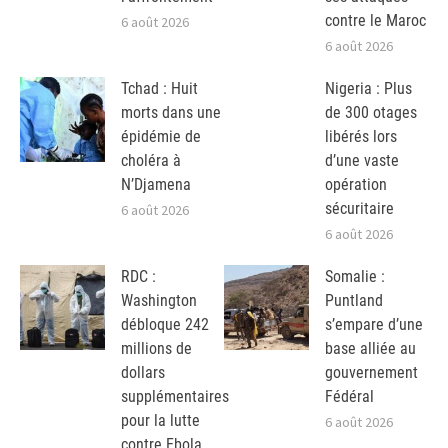
contre le Maroc
6 août 2026
6 août 2026
Tchad : Huit
Nigeria : Plus
morts dans une
de 300 otages
épidémie de
libérés lors
choléra à
d’une vaste
N’Djamena
opération
sécuritaire
6 août 2026
6 août 2026
RDC :
Somalie :
Washington
Puntland
débloque 242
s’empare d’une
millions de
base alliée au
dollars
gouvernement
supplémentaires
Fédéral
pour la lutte
6 août 2026
contre Ebola