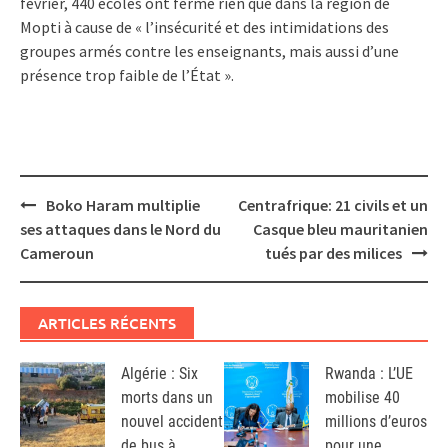
février, 440 écoles ont fermé rien que dans la région de
Mopti à cause de « l’insécurité et des intimidations des
groupes armés contre les enseignants, mais aussi d’une
présence trop faible de l’État ».
Post
Boko Haram multiplie
Centrafrique: 21 civils et un
navigation
ses attaques dans le Nord du
Casque bleu mauritanien
Cameroun
tués par des milices
ARTICLES RÉCENTS
Algérie : Six
Rwanda : L’UE
morts dans un
mobilise 40
nouvel accident
millions d’euros
de bus à
pour une