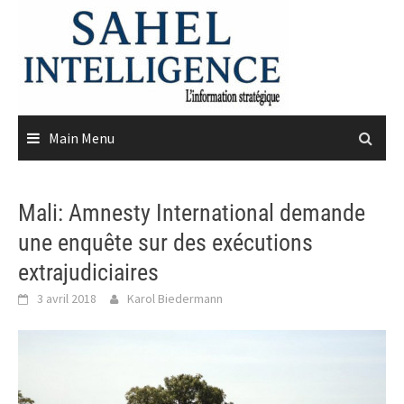
Skip
to
content
Main Menu
Mali: Amnesty International demande
une enquête sur des exécutions
extrajudiciaires
3 avril 2018
Karol Biedermann