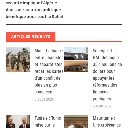
navigation
sécurité implique l’Algérie
dans une solution politique
bénéfique pour tout le Sahel
ARTICLES RÉCENTS
Mali : L’alliance
Sénégal : La
entre jihadistes
BAD débloque
et séparatistes
35,4 millions de
rebat les cartes
dollars pour
d’un conflit de
appuyer les
plus en plus
réformes des
complexe
finances
publiques
5 août 2026
5 août 2026
Tunisie : Tunis
Mauritanie :
mise sur le
Une croissance