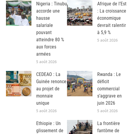
Nigeria : Tinubu
Afrique de l’Est
accorde une
: La croissance
hausse
économique
salariale
devrait ralentir
pouvant
à 5,9 %
atteindre 80 %
5 août 2026
aux forces
armées
5 août 2026
CEDEAO : La
Rwanda : Le
Guinée renonce
déficit
au projet de
commercial
monnaie
s’aggrave en
unique
juin 2026
5 août 2026
5 août 2026
Ethiopie : Un
La frontière
glissement de
fantôme de