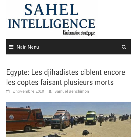
Skip
to
content
Main Menu
Egypte: Les djihadistes ciblent encore
les coptes faisant plusieurs morts
2 novembre 2018
Samuel Benshimon