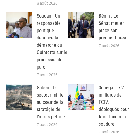
8 août 2026
Soudan : Un
Bénin : Le
responsable
Sénat met en
politique
place son
dénonce la
premier bureau
démarche du
7 août 2026
Quintette sur le
processus de
paix
7 août 2026
Gabon : Le
Sénégal : 7,2
secteur minier
milliards de
au cœur de la
FCFA
stratégie de
débloqués pour
l’après-pétrole
faire face à la
soudure
7 août 2026
7 août 2026