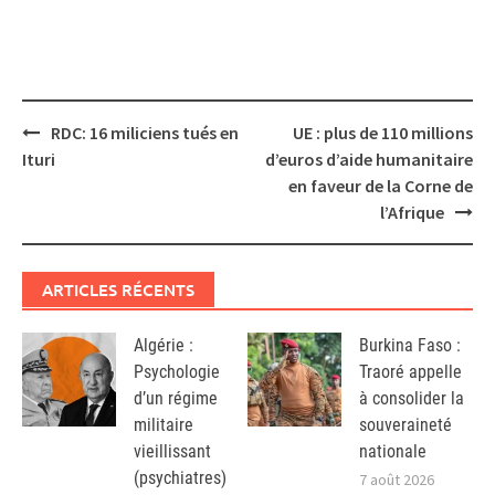
Post
RDC: 16 miliciens tués en
UE : plus de 110 millions
navigation
Ituri
d’euros d’aide humanitaire
en faveur de la Corne de
l’Afrique
ARTICLES RÉCENTS
Algérie :
Burkina Faso :
Psychologie
Traoré appelle
d’un régime
à consolider la
militaire
souveraineté
vieillissant
nationale
(psychiatres)
7 août 2026