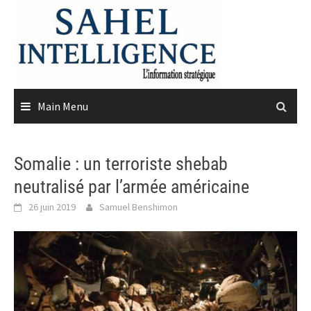
Skip
to
content
Main Menu
Somalie : un terroriste shebab
neutralisé par l’armée américaine
26 juin 2019
Samuel Benshimon