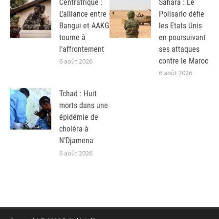
Centrafrique :
Sahara : Le
L’alliance entre
Polisario défie
Bangui et AAKG
les Etats Unis
tourne à
en poursuivant
l’affrontement
ses attaques
contre le Maroc
6 août 2026
6 août 2026
Tchad : Huit
morts dans une
épidémie de
choléra à
N’Djamena
6 août 2026