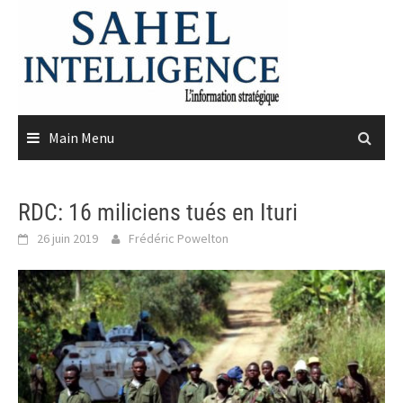
Skip
to
content
Main Menu
RDC: 16 miliciens tués en Ituri
26 juin 2019
Frédéric Powelton