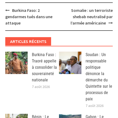
Post
Burkina Faso: 2
Somalie : un terroriste
navigation
gendarmes tués dans une
shebab neutralisé par
attaque
l’armée américaine
ARTICLES RÉCENTS
Burkina Faso :
Soudan : Un
Traoré appelle
responsable
à consolider la
politique
souveraineté
dénonce la
nationale
démarche du
Quintette sur le
7 août 2026
processus de
paix
7 août 2026
Bénin : Le
Gabon : Le