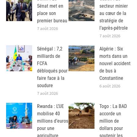
Sénat met en
secteur minier
place son
au cœur de la
premier bureau
stratégie de
l’après-pétrole
7 août 2026
7 août 2026
Sénégal : 7,2
Algérie : Six
milliards de
morts dans un
FCFA
nouvel accident
débloqués pour
de bus à
faire face à la
Constantine
soudure
6 août 2026
7 août 2026
Rwanda : L’UE
Togo : La BAD
mobilise 40
accorde un
millions d’euros
million de
pour une
dollars pour
agriculture
soutenir les