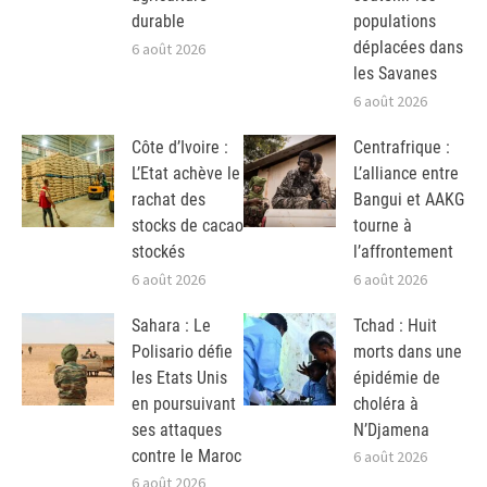
durable
populations
déplacées dans
6 août 2026
les Savanes
6 août 2026
Côte d’Ivoire :
Centrafrique :
L’Etat achève le
L’alliance entre
rachat des
Bangui et AAKG
stocks de cacao
tourne à
stockés
l’affrontement
6 août 2026
6 août 2026
Sahara : Le
Tchad : Huit
Polisario défie
morts dans une
les Etats Unis
épidémie de
en poursuivant
choléra à
ses attaques
N’Djamena
contre le Maroc
6 août 2026
6 août 2026