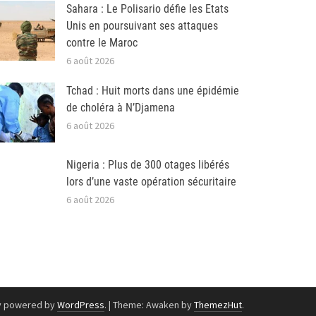
Sahara : Le Polisario défie les Etats
Unis en poursuivant ses attaques
contre le Maroc
6 août 2026
Tchad : Huit morts dans une épidémie
de choléra à N’Djamena
6 août 2026
Nigeria : Plus de 300 otages libérés
lors d’une vaste opération sécuritaire
6 août 2026
y powered by
WordPress
.
|
Theme: Awaken by
ThemezHut
.