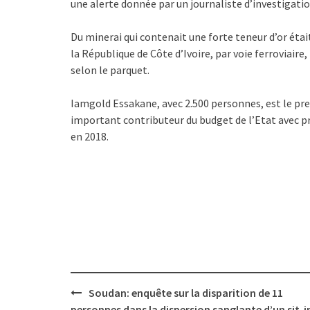
une alerte donnée par un journaliste d’investigatio
Du minerai qui contenait une forte teneur d’or étai
la République de Côte d’Ivoire, par voie ferroviair
selon le parquet.
Iamgold Essakane, avec 2.500 personnes, est le pr
important contributeur du budget de l’Etat avec pr
en 2018.
Post
Soudan: enquête sur la disparition de 11
navigation
personnes dans la dispersion sanglante d’un sit-i