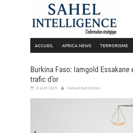
Skip
to
content
ACCUEIL
AFRICA NEWS
TERRORISME
Burkina Faso: Iamgold Essakane e
trafic d’or
8 août 2019
Samuel Benshimon