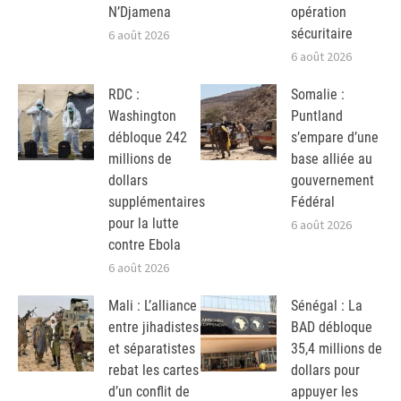
N’Djamena
opération
sécuritaire
6 août 2026
6 août 2026
RDC :
Somalie :
Washington
Puntland
débloque 242
s’empare d’une
millions de
base alliée au
dollars
gouvernement
supplémentaires
Fédéral
pour la lutte
6 août 2026
contre Ebola
6 août 2026
Mali : L’alliance
Sénégal : La
entre jihadistes
BAD débloque
et séparatistes
35,4 millions de
rebat les cartes
dollars pour
d’un conflit de
appuyer les