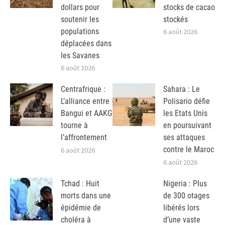
dollars pour
stocks de cacao
soutenir les
stockés
populations
6 août 2026
déplacées dans
les Savanes
6 août 2026
Centrafrique :
Sahara : Le
L’alliance entre
Polisario défie
Bangui et AAKG
les Etats Unis
tourne à
en poursuivant
l’affrontement
ses attaques
contre le Maroc
6 août 2026
6 août 2026
Tchad : Huit
Nigeria : Plus
morts dans une
de 300 otages
épidémie de
libérés lors
choléra à
d’une vaste