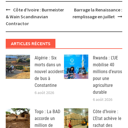
Post
Côte d’Ivoire : Burmeister
Barrage la Renaissance :
navigation
& Wain Scandinavian
remplissage en juillet
Contractor
ARTICLES RÉCENTS
Algérie : Six
Rwanda : L’UE
morts dans un
mobilise 40
nouvel accident
millions d’euros
de bus à
pour une
Constantine
agriculture
durable
6 août 2026
6 août 2026
Togo : La BAD
Côte d’Ivoire :
accorde un
L’Etat achève le
million de
rachat des