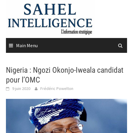
Skip
to
content
Main Menu
Nigeria : Ngozi Okonjo-Iweala candidat
pour l’OMC
9 juin 2020
Frédéric Powelton