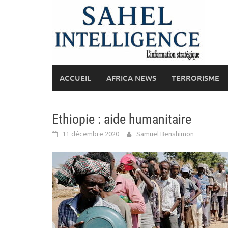
Skip
to
content
ACCUEIL
AFRICA NEWS
TERRORISME
Ethiopie : aide humanitaire
11 décembre 2020
Samuel Benshimon