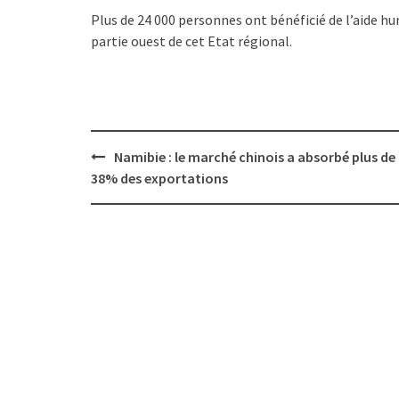
Plus de 24 000 personnes ont bénéficié de l’aide hu
partie ouest de cet Etat régional.
Post
Namibie : le marché chinois a absorbé plus de
navigation
38% des exportations