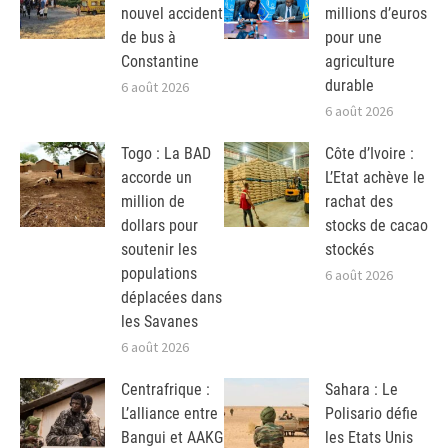
nouvel accident
millions d’euros
de bus à
pour une
Constantine
agriculture
durable
6 août 2026
6 août 2026
Togo : La BAD
Côte d’Ivoire :
accorde un
L’Etat achève le
million de
rachat des
dollars pour
stocks de cacao
soutenir les
stockés
populations
6 août 2026
déplacées dans
les Savanes
6 août 2026
Centrafrique :
Sahara : Le
L’alliance entre
Polisario défie
Bangui et AAKG
les Etats Unis