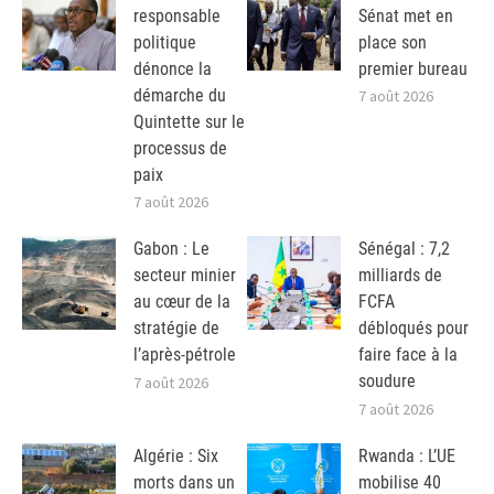
responsable
Sénat met en
politique
place son
dénonce la
premier bureau
démarche du
7 août 2026
Quintette sur le
processus de
paix
7 août 2026
Gabon : Le
Sénégal : 7,2
secteur minier
milliards de
au cœur de la
FCFA
stratégie de
débloqués pour
l’après-pétrole
faire face à la
soudure
7 août 2026
7 août 2026
Algérie : Six
Rwanda : L’UE
morts dans un
mobilise 40