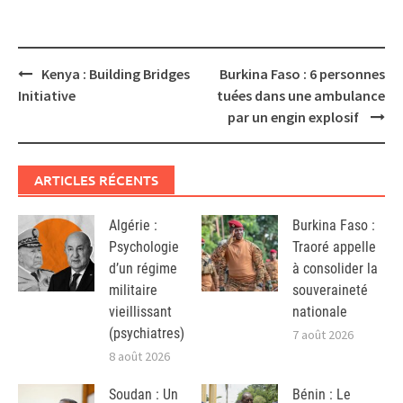
Post
Kenya : Building Bridges
Burkina Faso : 6 personnes
navigation
Initiative
tuées dans une ambulance
par un engin explosif
ARTICLES RÉCENTS
Algérie :
Burkina Faso :
Psychologie
Traoré appelle
d’un régime
à consolider la
militaire
souveraineté
vieillissant
nationale
(psychiatres)
7 août 2026
8 août 2026
Soudan : Un
Bénin : Le