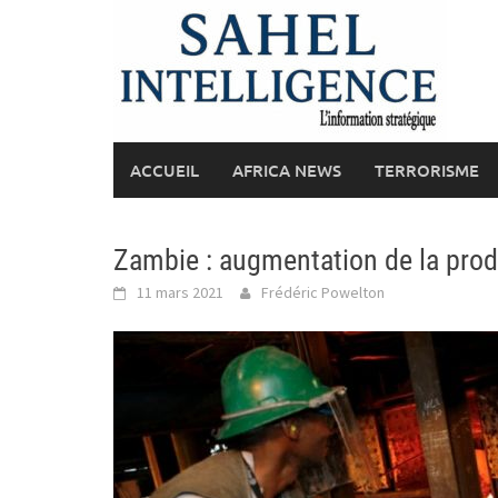
Skip
to
content
ACCUEIL
AFRICA NEWS
TERRORISME
Zambie : augmentation de la prod
11 mars 2021
Frédéric Powelton