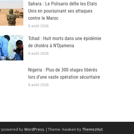
Sahara : Le Polisario défie les Etats
Unis en poursuivant ses attaques
contre le Maroc
6 août 2026
Tchad : Huit morts dans une épidémie
de choléra à N’Djamena
6 août 2026
Nigeria : Plus de 300 otages libérés
lors d’une vaste opération sécuritaire
6 août 2026
y powered by
WordPress
.
|
Theme: Awaken by
ThemezHut
.