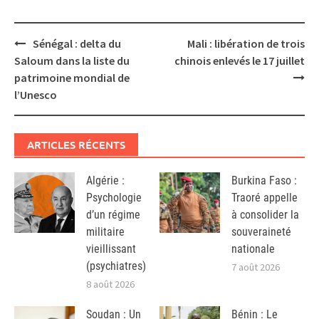
Post
Sénégal : delta du
Mali : libération de trois
navigation
Saloum dans la liste du
chinois enlevés le 17 juillet
patrimoine mondial de
l’Unesco
ARTICLES RÉCENTS
Algérie :
Burkina Faso :
Psychologie
Traoré appelle
d’un régime
à consolider la
militaire
souveraineté
vieillissant
nationale
(psychiatres)
7 août 2026
8 août 2026
Soudan : Un
Bénin : Le