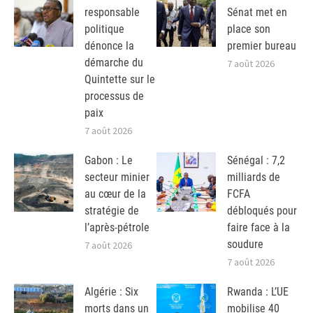
responsable
Sénat met en
politique
place son
dénonce la
premier bureau
démarche du
7 août 2026
Quintette sur le
processus de
paix
7 août 2026
Gabon : Le
Sénégal : 7,2
secteur minier
milliards de
au cœur de la
FCFA
stratégie de
débloqués pour
l’après-pétrole
faire face à la
soudure
7 août 2026
7 août 2026
Algérie : Six
Rwanda : L’UE
morts dans un
mobilise 40