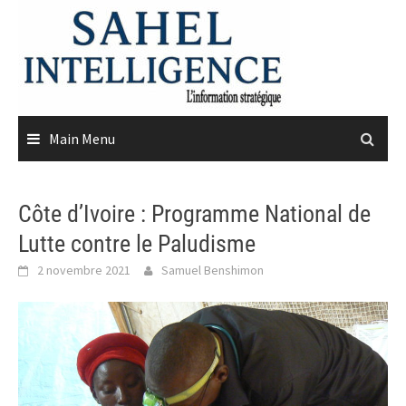
Skip
to
content
Main Menu
Côte d’Ivoire : Programme National de
Lutte contre le Paludisme
2 novembre 2021
Samuel Benshimon