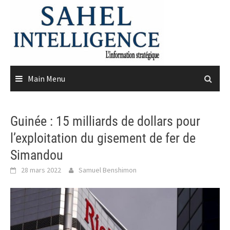
Skip
to
content
Main Menu
Guinée : 15 milliards de dollars pour
l’exploitation du gisement de fer de
Simandou
28 mars 2022
Samuel Benshimon