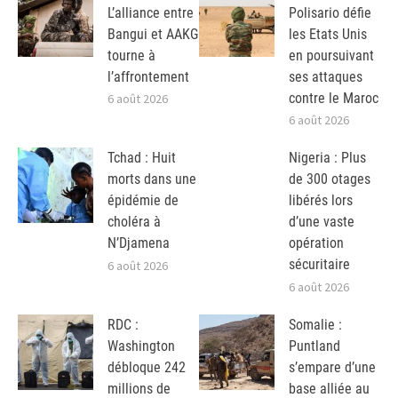
L’alliance entre
Polisario défie
Bangui et AAKG
les Etats Unis
tourne à
en poursuivant
l’affrontement
ses attaques
contre le Maroc
6 août 2026
6 août 2026
Tchad : Huit
Nigeria : Plus
morts dans une
de 300 otages
épidémie de
libérés lors
choléra à
d’une vaste
N’Djamena
opération
sécuritaire
6 août 2026
6 août 2026
RDC :
Somalie :
Washington
Puntland
débloque 242
s’empare d’une
millions de
base alliée au