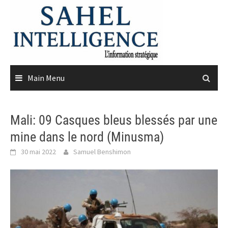
Skip
to
content
Main Menu
Mali: 09 Casques bleus blessés par une
mine dans le nord (Minusma)
30 mai 2022
Samuel Benshimon