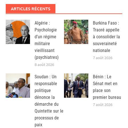
ARTICLES RÉCENTS
Algérie :
Burkina Faso :
Psychologie
Traoré appelle
d’un régime
à consolider la
militaire
souveraineté
vieillissant
nationale
(psychiatres)
7 août 2026
8 août 2026
Soudan : Un
Bénin : Le
responsable
Sénat met en
politique
place son
dénonce la
premier bureau
démarche du
7 août 2026
Quintette sur le
processus de
paix