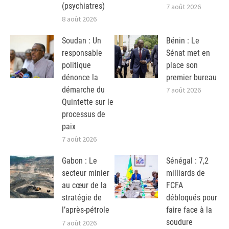
(psychiatres)
7 août 2026
8 août 2026
Soudan : Un
Bénin : Le
responsable
Sénat met en
politique
place son
dénonce la
premier bureau
démarche du
7 août 2026
Quintette sur le
processus de
paix
7 août 2026
Gabon : Le
Sénégal : 7,2
secteur minier
milliards de
au cœur de la
FCFA
stratégie de
débloqués pour
l’après-pétrole
faire face à la
soudure
7 août 2026