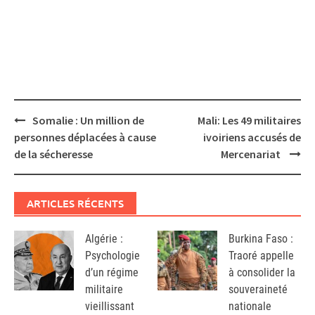
Post
Somalie : Un million de
Mali: Les 49 militaires
navigation
personnes déplacées à cause
ivoiriens accusés de
de la sécheresse
Mercenariat
ARTICLES RÉCENTS
Algérie :
Burkina Faso :
Psychologie
Traoré appelle
d’un régime
à consolider la
militaire
souveraineté
vieillissant
nationale