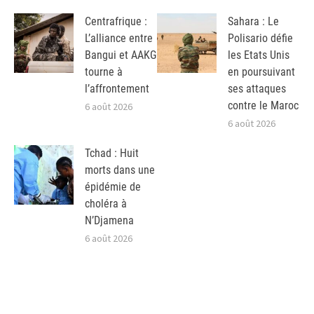
Centrafrique :
Sahara : Le
L’alliance entre
Polisario défie
Bangui et AAKG
les Etats Unis
tourne à
en poursuivant
l’affrontement
ses attaques
contre le Maroc
6 août 2026
6 août 2026
Tchad : Huit
morts dans une
épidémie de
choléra à
N’Djamena
6 août 2026