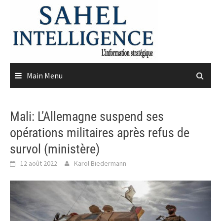
Skip
to
content
Main Menu
Mali: L’Allemagne suspend ses
opérations militaires après refus de
survol (ministère)
12 août 2022
Karol Biedermann