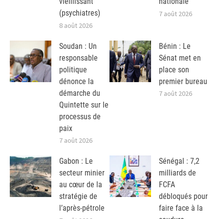
vieillissant
nationale
(psychiatres)
7 août 2026
8 août 2026
Soudan : Un
Bénin : Le
responsable
Sénat met en
politique
place son
dénonce la
premier bureau
démarche du
7 août 2026
Quintette sur le
processus de
paix
7 août 2026
Gabon : Le
Sénégal : 7,2
secteur minier
milliards de
au cœur de la
FCFA
stratégie de
débloqués pour
l’après-pétrole
faire face à la