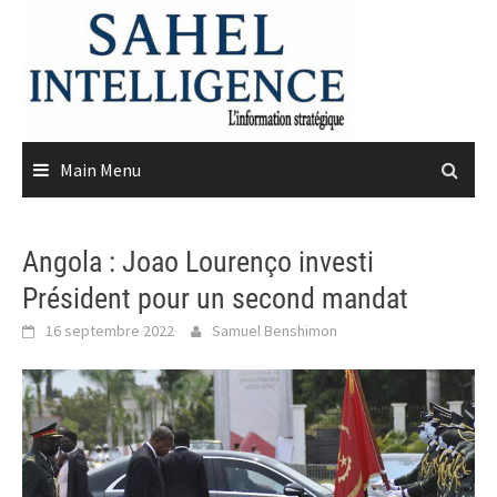
Skip
to
content
Main Menu
Angola : Joao Lourenço investi
Président pour un second mandat
16 septembre 2022
Samuel Benshimon