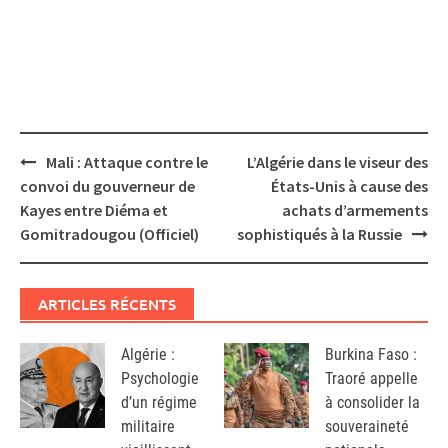
Post
Mali : Attaque contre le
L’Algérie dans le viseur des
navigation
convoi du gouverneur de
États-Unis à cause des
Kayes entre Diéma et
achats d’armements
Gomitradougou (Officiel)
sophistiqués à la Russie
ARTICLES RÉCENTS
Algérie :
Burkina Faso :
Psychologie
Traoré appelle
d’un régime
à consolider la
militaire
souveraineté