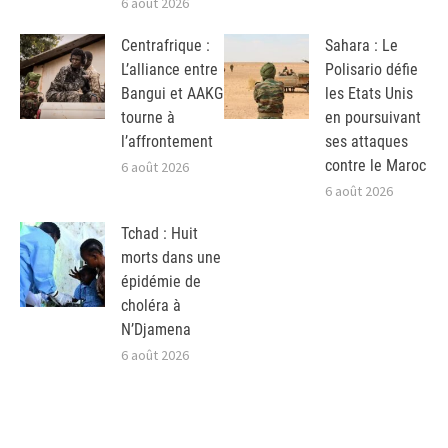
6 août 2026
Centrafrique :
Sahara : Le
L’alliance entre
Polisario défie
Bangui et AAKG
les Etats Unis
tourne à
en poursuivant
l’affrontement
ses attaques
contre le Maroc
6 août 2026
6 août 2026
Tchad : Huit
morts dans une
épidémie de
choléra à
N’Djamena
6 août 2026