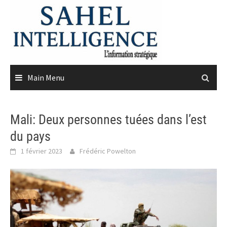
Skip
to
content
Main Menu
Mali: Deux personnes tuées dans l’est
du pays
1 février 2023
Frédéric Powelton