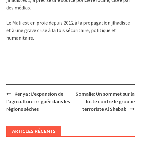
des médias.
Le Mali est en proie depuis 2012 à la propagation jihadiste
et à une grave crise à la fois sécuritaire, politique et
humanitaire.
Post
Kenya : L’expansion de
Somalie: Un sommet sur la
navigation
l’agriculture irriguée dans les
lutte contre le groupe
régions sèches
terroriste Al Shebab
ARTICLES RÉCENTS