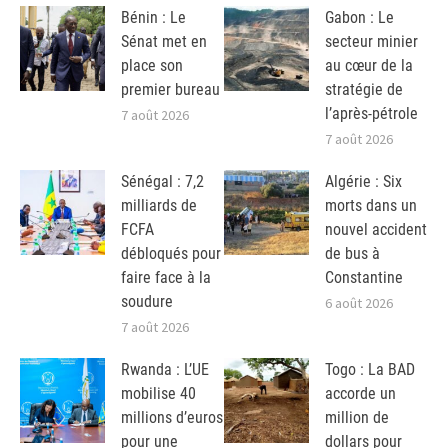
Bénin : Le
Gabon : Le
Sénat met en
secteur minier
place son
au cœur de la
premier bureau
stratégie de
l’après-pétrole
7 août 2026
7 août 2026
Sénégal : 7,2
Algérie : Six
milliards de
morts dans un
FCFA
nouvel accident
débloqués pour
de bus à
faire face à la
Constantine
soudure
6 août 2026
7 août 2026
Rwanda : L’UE
Togo : La BAD
mobilise 40
accorde un
millions d’euros
million de
pour une
dollars pour