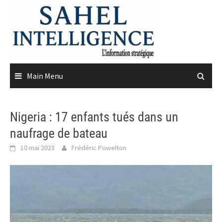
Skip
to
content
Main Menu
Nigeria : 17 enfants tués dans un
naufrage de bateau
10 mai 2023
Frédéric Powelton