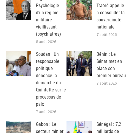
Psychologie
Traoré appelle
d’un régime
à consolider la
militaire
souveraineté
vieillissant
nationale
(psychiatres)
7 août 2026
8 août 2026
Soudan : Un
Bénin : Le
responsable
Sénat met en
politique
place son
dénonce la
premier bureau
démarche du
7 août 2026
Quintette sur le
processus de
paix
7 août 2026
Gabon : Le
Sénégal : 7,2
secteur minier
milliards de