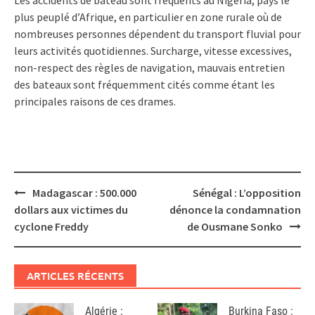
Les accidents de bateau sont fréquents au Nigeria, pays le
plus peuplé d’Afrique, en particulier en zone rurale où de
nombreuses personnes dépendent du transport fluvial pour
leurs activités quotidiennes. Surcharge, vitesse excessives,
non-respect des règles de navigation, mauvais entretien
des bateaux sont fréquemment cités comme étant les
principales raisons de ces drames.
Post
Madagascar : 500.000
Sénégal : L’opposition
navigation
dollars aux victimes du
dénonce la condamnation
cyclone Freddy
de Ousmane Sonko
ARTICLES RÉCENTS
Algérie :
Burkina Faso :