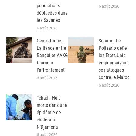
populations
6 août 2026
déplacées dans
les Savanes
6 août 2026
Centrafrique :
Sahara : Le
L’alliance entre
Polisario défie
Bangui et AAKG
les Etats Unis
tourne à
en poursuivant
l’affrontement
ses attaques
contre le Maroc
6 août 2026
6 août 2026
Tchad : Huit
morts dans une
épidémie de
choléra à
N’Djamena
6 août 2026