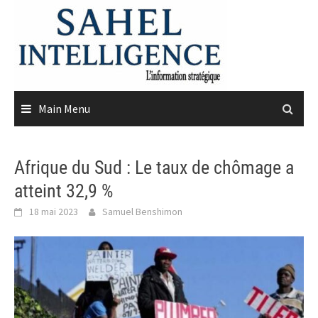
Skip
to
content
Main Menu
Afrique du Sud : Le taux de chômage a
atteint 32,9 %
18 mai 2023
Samuel Benshimon