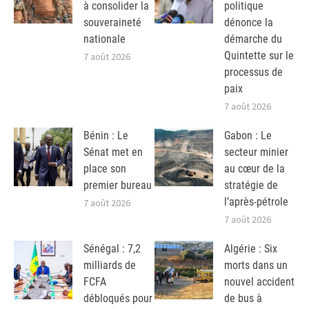
à consolider la
politique
souveraineté
dénonce la
nationale
démarche du
Quintette sur le
7 août 2026
processus de
paix
7 août 2026
Bénin : Le
Gabon : Le
Sénat met en
secteur minier
place son
au cœur de la
premier bureau
stratégie de
l’après-pétrole
7 août 2026
7 août 2026
Sénégal : 7,2
Algérie : Six
milliards de
morts dans un
FCFA
nouvel accident
débloqués pour
de bus à