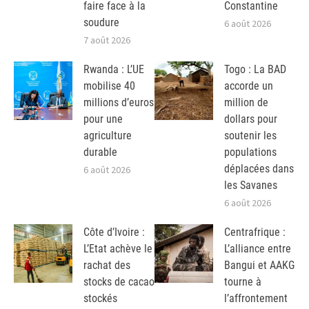
faire face à la
Constantine
soudure
6 août 2026
7 août 2026
Rwanda : L’UE
Togo : La BAD
mobilise 40
accorde un
millions d’euros
million de
pour une
dollars pour
agriculture
soutenir les
durable
populations
déplacées dans
6 août 2026
les Savanes
6 août 2026
Côte d’Ivoire :
Centrafrique :
L’Etat achève le
L’alliance entre
rachat des
Bangui et AAKG
stocks de cacao
tourne à
stockés
l’affrontement