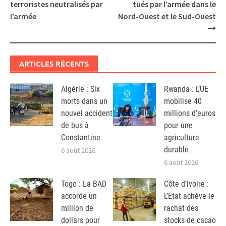
navigation
terroristes neutralisés par
tués par l’armée dans le
l’armée
Nord-Ouest et le Sud-Ouest
ARTICLES RÉCENTS
Algérie : Six
Rwanda : L’UE
morts dans un
mobilise 40
nouvel accident
millions d’euros
de bus à
pour une
Constantine
agriculture
durable
6 août 2026
6 août 2026
Togo : La BAD
Côte d’Ivoire :
accorde un
L’Etat achève le
million de
rachat des
dollars pour
stocks de cacao