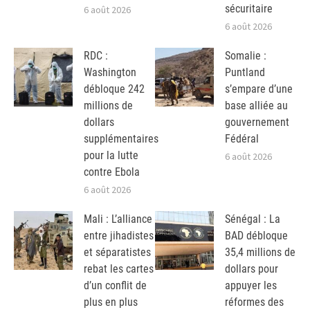
sécuritaire
6 août 2026
6 août 2026
RDC :
Somalie :
Washington
Puntland
débloque 242
s’empare d’une
millions de
base alliée au
dollars
gouvernement
supplémentaires
Fédéral
pour la lutte
6 août 2026
contre Ebola
6 août 2026
Mali : L’alliance
Sénégal : La
entre jihadistes
BAD débloque
et séparatistes
35,4 millions de
rebat les cartes
dollars pour
d’un conflit de
appuyer les
plus en plus
réformes des