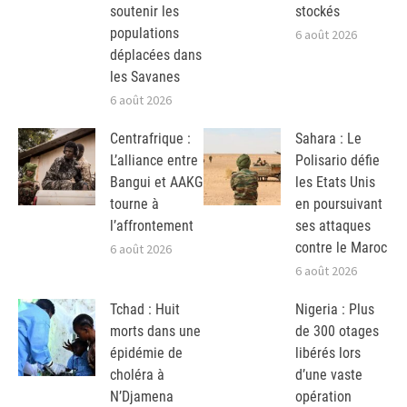
soutenir les
stockés
populations
6 août 2026
déplacées dans
les Savanes
6 août 2026
Centrafrique :
Sahara : Le
L’alliance entre
Polisario défie
Bangui et AAKG
les Etats Unis
tourne à
en poursuivant
l’affrontement
ses attaques
contre le Maroc
6 août 2026
6 août 2026
Tchad : Huit
Nigeria : Plus
morts dans une
de 300 otages
épidémie de
libérés lors
choléra à
d’une vaste
N’Djamena
opération