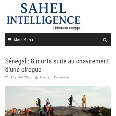
Skip
to
content
Main Menu
Sénégal : 8 morts suite au chavirement
d’une pirogue
14 juillet 2023
Frédéric Powelton