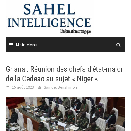
Skip
to
content
Main Menu
Ghana : Réunion des chefs d’état-major
de la Cedeao au sujet « Niger «
15 août 2023
Samuel Benshimon