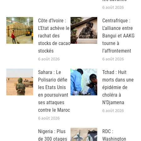
6 août 2026
Côte d’Ivoire :
Centrafrique :
L’Etat achève le
L’alliance entre
rachat des
Bangui et AAKG
stocks de cacao
tourne à
stockés
l’affrontement
6 août 2026
6 août 2026
Sahara : Le
Tchad : Huit
Polisario défie
morts dans une
les Etats Unis
épidémie de
en poursuivant
choléra à
ses attaques
N’Djamena
contre le Maroc
6 août 2026
6 août 2026
Nigeria : Plus
RDC :
de 300 otages
Washington