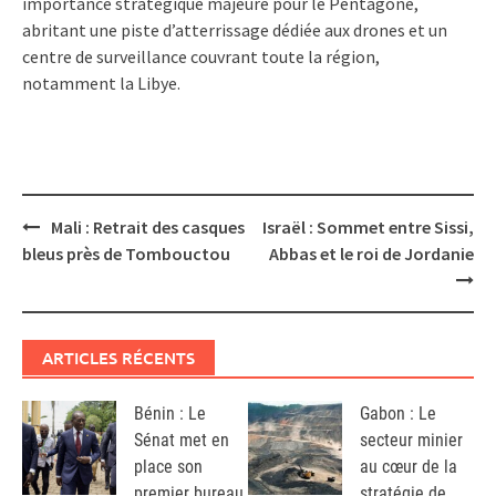
importance stratégique majeure pour le Pentagone,
abritant une piste d’atterrissage dédiée aux drones et un
centre de surveillance couvrant toute la région,
notamment la Libye.
Post
Mali : Retrait des casques
Israël : Sommet entre Sissi,
navigation
bleus près de Tombouctou
Abbas et le roi de Jordanie
ARTICLES RÉCENTS
Bénin : Le
Gabon : Le
Sénat met en
secteur minier
place son
au cœur de la
premier bureau
stratégie de