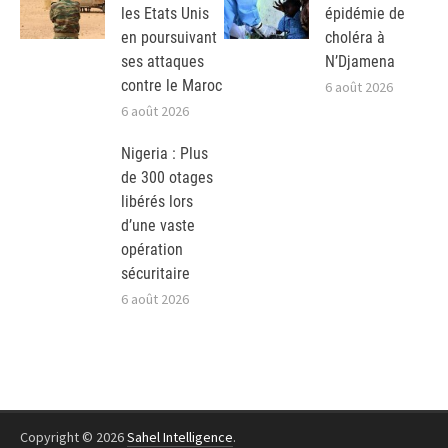
les Etats Unis
épidémie de
en poursuivant
choléra à
ses attaques
N’Djamena
contre le Maroc
6 août 2026
6 août 2026
Nigeria : Plus
de 300 otages
libérés lors
d’une vaste
opération
sécuritaire
6 août 2026
Copyright © 2026
Sahel Intelligence
.