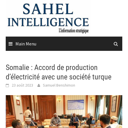
Skip
to
content
Main Menu
Somalie : Accord de production
d’électricité avec une société turque
23 août 2023
Samuel Benshimon