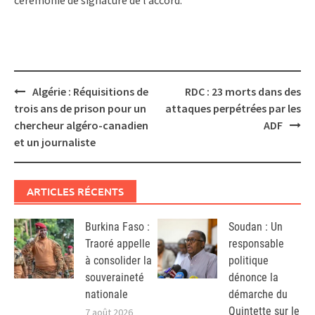
Post
Algérie : Réquisitions de
RDC : 23 morts dans des
navigation
trois ans de prison pour un
attaques perpétrées par les
chercheur algéro-canadien
ADF
et un journaliste
ARTICLES RÉCENTS
Burkina Faso :
Soudan : Un
Traoré appelle
responsable
à consolider la
politique
souveraineté
dénonce la
nationale
démarche du
Quintette sur le
7 août 2026