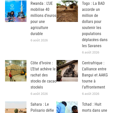
Rwanda : L’UE
Togo : La BAD
mobilise 40
accorde un
millions d’euros
million de
pour une
dollars pour
agriculture
soutenir les
durable
populations
déplacées dans
6 août 2026
les Savanes
6 août 2026
Côte d’Ivoire :
Centrafrique :
L’Etat achève le
L’alliance entre
rachat des
Bangui et AAKG
stocks de cacao
tourne à
stockés
l’affrontement
6 août 2026
6 août 2026
Sahara : Le
Tchad : Huit
Polisario défie
morts dans une