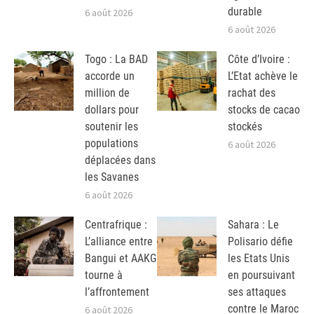
durable
6 août 2026
6 août 2026
Togo : La BAD
Côte d’Ivoire :
accorde un
L’Etat achève le
million de
rachat des
dollars pour
stocks de cacao
soutenir les
stockés
populations
6 août 2026
déplacées dans
les Savanes
6 août 2026
Centrafrique :
Sahara : Le
L’alliance entre
Polisario défie
Bangui et AAKG
les Etats Unis
tourne à
en poursuivant
l’affrontement
ses attaques
contre le Maroc
6 août 2026