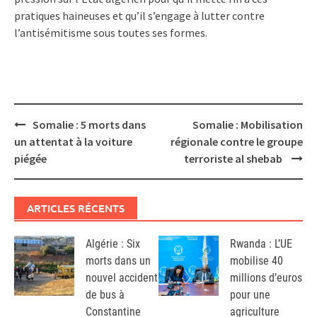
pratiques haineuses et qu’il s’engage à lutter contre
l’antisémitisme sous toutes ses formes.
Post
Somalie : 5 morts dans
Somalie : Mobilisation
navigation
un attentat à la voiture
régionale contre le groupe
piégée
terroriste al shebab
ARTICLES RÉCENTS
Algérie : Six
Rwanda : L’UE
morts dans un
mobilise 40
nouvel accident
millions d’euros
de bus à
pour une
Constantine
agriculture