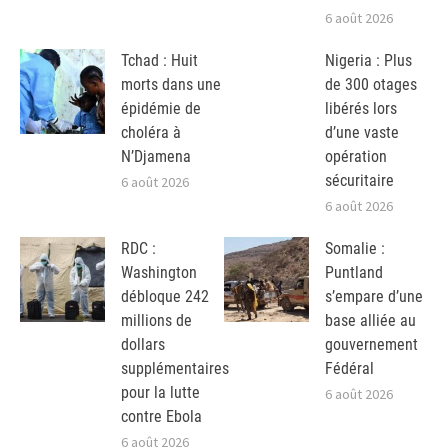
6 août 2026
Tchad : Huit
Nigeria : Plus
morts dans une
de 300 otages
épidémie de
libérés lors
choléra à
d’une vaste
N’Djamena
opération
sécuritaire
6 août 2026
6 août 2026
RDC :
Somalie :
Washington
Puntland
débloque 242
s’empare d’une
millions de
base alliée au
dollars
gouvernement
supplémentaires
Fédéral
pour la lutte
6 août 2026
contre Ebola
6 août 2026