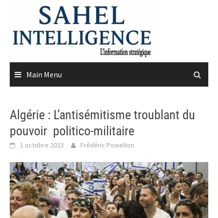
Skip
to
content
Main Menu
Algérie : L’antisémitisme troublant du
pouvoir politico-militaire
1 octobre 2023
Frédéric Powelton