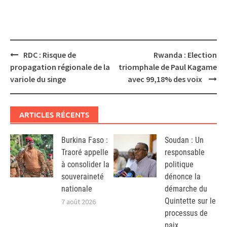
Post
RDC : Risque de
Rwanda : Election
navigation
propagation régionale de la
triomphale de Paul Kagame
variole du singe
avec 99,18% des voix
ARTICLES RÉCENTS
Burkina Faso :
Soudan : Un
Traoré appelle
responsable
à consolider la
politique
souveraineté
dénonce la
nationale
démarche du
Quintette sur le
7 août 2026
processus de
paix