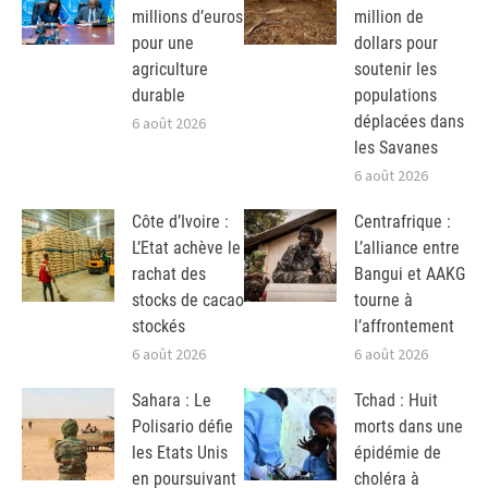
millions d’euros
million de
pour une
dollars pour
agriculture
soutenir les
durable
populations
déplacées dans
6 août 2026
les Savanes
6 août 2026
Côte d’Ivoire :
Centrafrique :
L’Etat achève le
L’alliance entre
rachat des
Bangui et AAKG
stocks de cacao
tourne à
stockés
l’affrontement
6 août 2026
6 août 2026
Sahara : Le
Tchad : Huit
Polisario défie
morts dans une
les Etats Unis
épidémie de
en poursuivant
choléra à