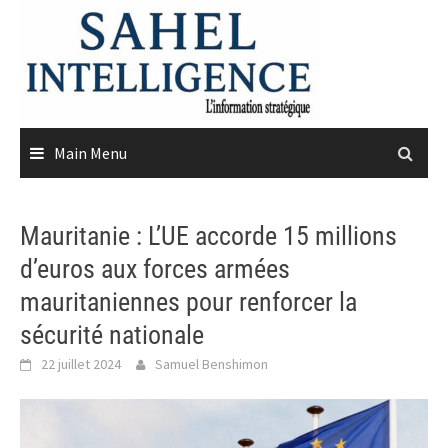
Skip
to
content
Main Menu
Mauritanie : L’UE accorde 15 millions
d’euros aux forces armées
mauritaniennes pour renforcer la
sécurité nationale
22 juillet 2024
Samuel Benshimon