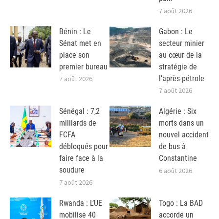
7 août 2026
Bénin : Le
Gabon : Le
Sénat met en
secteur minier
place son
au cœur de la
premier bureau
stratégie de
l’après-pétrole
7 août 2026
7 août 2026
Sénégal : 7,2
Algérie : Six
milliards de
morts dans un
FCFA
nouvel accident
débloqués pour
de bus à
faire face à la
Constantine
soudure
6 août 2026
7 août 2026
Rwanda : L’UE
Togo : La BAD
mobilise 40
accorde un