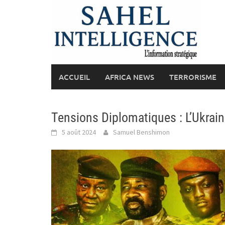
Skip
to
content
ACCUEIL
AFRICA NEWS
TERRORISME
Tensions Diplomatiques : L’Ukrain
5 août 2024
Samuel Benshimon