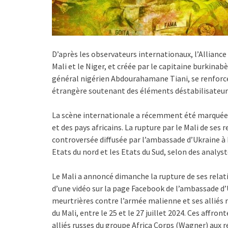
D’après les observateurs internationaux, l’Alliance 
Mali et le Niger, et créée par le capitaine burkinab
général nigérien Abdourahamane Tiani, se renforce
étrangère soutenant des éléments déstabilisateur
La scène internationale a récemment été marquée 
et des pays africains. La rupture par le Mali de ses 
controversée diffusée par l’ambassade d’Ukraine à 
Etats du nord et les Etats du Sud, selon des analyst
Le Mali a annoncé dimanche la rupture de ses relat
d’une vidéo sur la page Facebook de l’ambassade d’
meurtrières contre l’armée malienne et ses alliés 
du Mali, entre le 25 et le 27 juillet 2024. Ces aff
alliés russes du groupe Africa Corps (Wagner) aux 