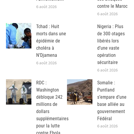
contre le Maroc
6 août 2026
6 août 2026
Tchad : Huit
Nigeria : Plus
morts dans une
de 300 otages
épidémie de
libérés lors
choléra à
d’une vaste
N’Djamena
opération
sécuritaire
6 août 2026
6 août 2026
RDC :
Somalie :
Washington
Puntland
débloque 242
s’empare d’une
millions de
base alliée au
dollars
gouvernement
supplémentaires
Fédéral
pour la lutte
6 août 2026
contre Ebola