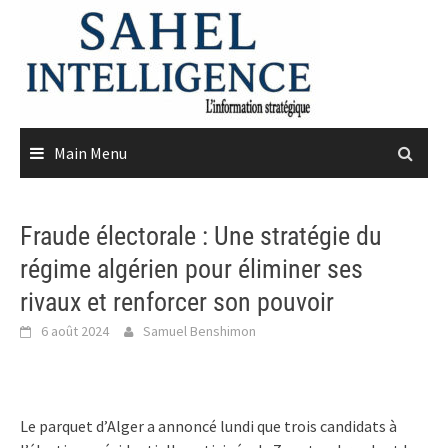
Skip
to
content
Main Menu
Fraude électorale : Une stratégie du
régime algérien pour éliminer ses
rivaux et renforcer son pouvoir
6 août 2024
Samuel Benshimon
Le parquet d’Alger a annoncé lundi que trois candidats à