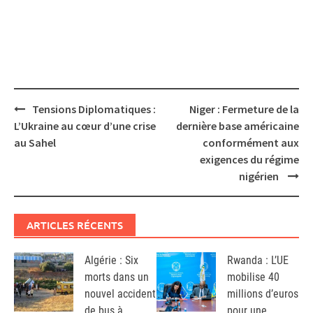
Post
Tensions Diplomatiques :
Niger : Fermeture de la
navigation
L’Ukraine au cœur d’une crise
dernière base américaine
au Sahel
conformément aux
exigences du régime
nigérien
ARTICLES RÉCENTS
Algérie : Six
Rwanda : L’UE
morts dans un
mobilise 40
nouvel accident
millions d’euros
de bus à
pour une