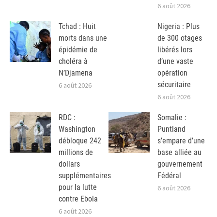
6 août 2026
Tchad : Huit
Nigeria : Plus
morts dans une
de 300 otages
épidémie de
libérés lors
choléra à
d’une vaste
N’Djamena
opération
sécuritaire
6 août 2026
6 août 2026
RDC :
Somalie :
Washington
Puntland
débloque 242
s’empare d’une
millions de
base alliée au
dollars
gouvernement
supplémentaires
Fédéral
pour la lutte
6 août 2026
contre Ebola
6 août 2026