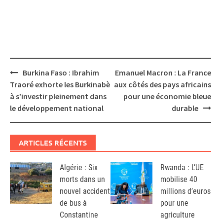
Post
Burkina Faso : Ibrahim
Emanuel Macron : La France
navigation
Traoré exhorte les Burkinabè
aux côtés des pays africains
à s’investir pleinement dans
pour une économie bleue
le développement national
durable
ARTICLES RÉCENTS
Algérie : Six
Rwanda : L’UE
morts dans un
mobilise 40
nouvel accident
millions d’euros
de bus à
pour une
Constantine
agriculture