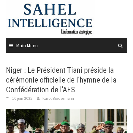
Skip
to
content
Main Menu
Niger : Le Président Tiani préside la
cérémonie officielle de l’hymne de la
Confédération de l’AES
10 juin 2025
Karol Biedermann