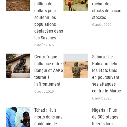
million de
rachat des
dollars pour
stocks de cacao
soutenir les
stockés
populations
6 août 2026
déplacées dans
les Savanes
6 août 2026
Centrafrique :
Sahara : Le
L’alliance entre
Polisario défie
Bangui et AAKG
les Etats Unis
tourne à
en poursuivant
l’affrontement
ses attaques
contre le Maroc
6 août 2026
6 août 2026
Tchad : Huit
Nigeria : Plus
morts dans une
de 300 otages
épidémie de
libérés lors