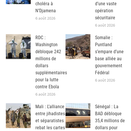
choléra à
d’une vaste
N’Djamena
opération
sécuritaire
6 août 2026
6 août 2026
RDC :
Somalie :
Washington
Puntland
débloque 242
s’empare d’une
millions de
base alliée au
dollars
gouvernement
supplémentaires
Fédéral
pour la lutte
6 août 2026
contre Ebola
6 août 2026
Mali : L’alliance
Sénégal : La
entre jihadistes
BAD débloque
et séparatistes
35,4 millions de
rebat les cartes
dollars pour