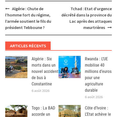
Post
Algérie : Chute de
Tchad : Etat d’urgence
navigation
l’homme fort du régime,
décrété dans la province du
l’armée soutient le fils du
Lac après des attaques
président Tebboune ?
meurtrières
ARTICLES RÉCENTS
Algérie : Six
Rwanda : L’UE
morts dans un
mobilise 40
nouvel accident
millions d’euros
de bus à
pour une
Constantine
agriculture
durable
6 août 2026
6 août 2026
Togo : La BAD
Côte d’Ivoire :
accorde un
L’Etat achève le