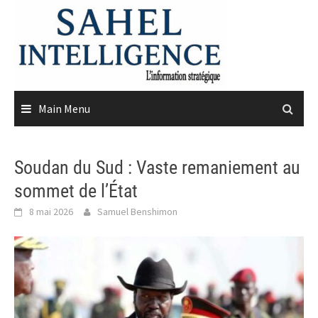
Skip
to
content
Main Menu
Soudan du Sud : Vaste remaniement au
sommet de l’État
8 mai 2026
Samuel Benshimon