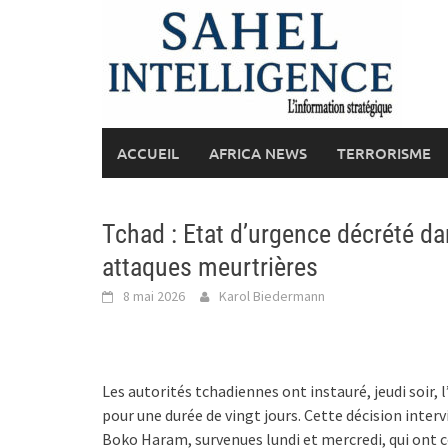
Skip
to
content
ACCUEIL
AFRICA NEWS
TERRORISME
Tchad : Etat d’urgence décrété da
attaques meurtrières
8 mai 2026
Karol Biedermann
Les autorités tchadiennes ont instauré, jeudi soir, l
pour une durée de vingt jours. Cette décision interv
Boko Haram, survenues lundi et mercredi, qui ont coû