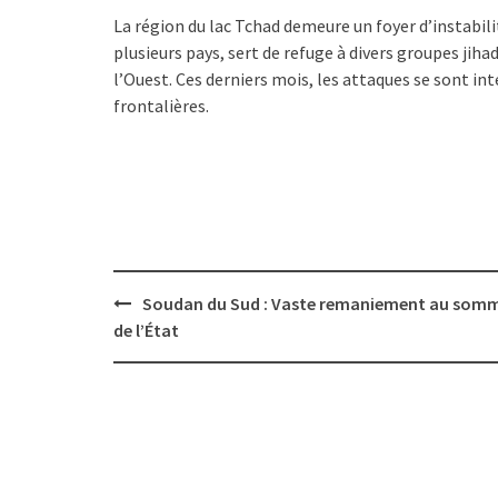
La région du lac Tchad demeure un foyer d’instabil
plusieurs pays, sert de refuge à divers groupes jih
l’Ouest. Ces derniers mois, les attaques se sont in
frontalières.
Post
Soudan du Sud : Vaste remaniement au som
navigation
de l’État