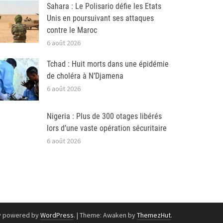
Sahara : Le Polisario défie les Etats
Unis en poursuivant ses attaques
contre le Maroc
6 août 2026
Tchad : Huit morts dans une épidémie
de choléra à N’Djamena
6 août 2026
Nigeria : Plus de 300 otages libérés
lors d’une vaste opération sécuritaire
6 août 2026
y powered by
WordPress
.
|
Theme: Awaken by
ThemezHut
.