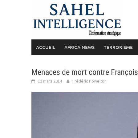
Skip
to
content
ACCUEIL
AFRICA NEWS
TERRORISME
Menaces de mort contre François
12 mars 2014
Frédéric Powelton