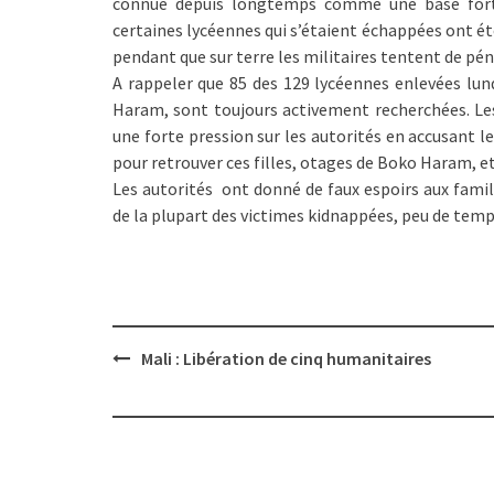
connue depuis longtemps comme une base fortif
certaines lycéennes qui s’étaient échappées ont ét
pendant que sur terre les militaires tentent de péné
A rappeler que 85 des 129 lycéennes enlevées lun
Haram, sont toujours activement recherchées. Le
une forte pression sur les autorités en accusant le
pour retrouver ces filles, otages de Boko Haram, e
Les autorités ont donné de faux espoirs aux famill
de la plupart des victimes kidnappées, peu de temps 
Post
Mali : Libération de cinq humanitaires
navigation