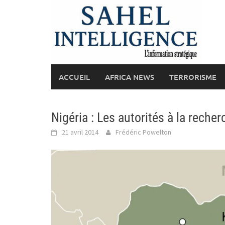
Skip
to
content
ACCUEIL
AFRICA NEWS
TERRORISME
Nigéria : Les autorités à la rech
21 avril 2014
Frédéric Powelton