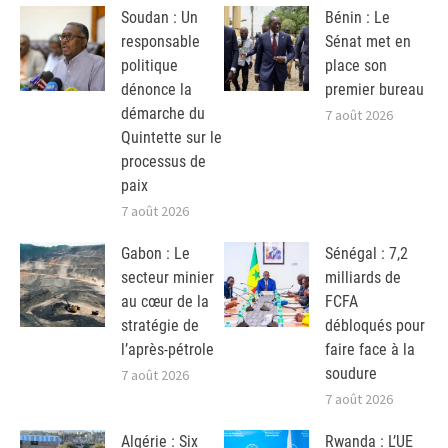
Soudan : Un
Bénin : Le
responsable
Sénat met en
politique
place son
dénonce la
premier bureau
démarche du
7 août 2026
Quintette sur le
processus de
paix
7 août 2026
Gabon : Le
Sénégal : 7,2
secteur minier
milliards de
au cœur de la
FCFA
stratégie de
débloqués pour
l’après-pétrole
faire face à la
soudure
7 août 2026
7 août 2026
Algérie : Six
Rwanda : L’UE