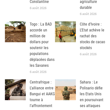
Constantine
agriculture
durable
6 août 2026
6 août 2026
Togo : La BAD
Côte d’Ivoire :
accorde un
L’Etat achève le
million de
rachat des
dollars pour
stocks de cacao
soutenir les
stockés
populations
6 août 2026
déplacées dans
les Savanes
6 août 2026
Centrafrique :
Sahara : Le
L’alliance entre
Polisario défie
Bangui et AAKG
les Etats Unis
tourne à
en poursuivant
l’affrontement
ses attaques