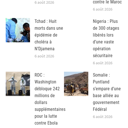
contre le Maroc
6 août 2026
6 août 2026
Tchad : Huit
Nigeria : Plus
morts dans une
de 300 otages
épidémie de
libérés lors
choléra à
d’une vaste
N’Djamena
opération
sécuritaire
6 août 2026
6 août 2026
RDC :
Somalie :
Washington
Puntland
débloque 242
s’empare d’une
millions de
base alliée au
dollars
gouvernement
supplémentaires
Fédéral
pour la lutte
6 août 2026
contre Ebola