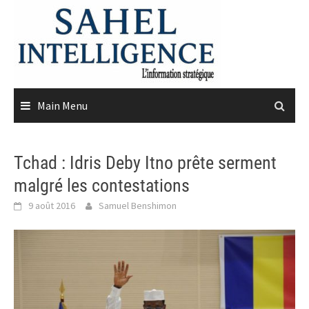
Skip
to
content
Main Menu
Tchad : Idris Deby Itno prête serment
malgré les contestations
9 août 2016
Samuel Benshimon